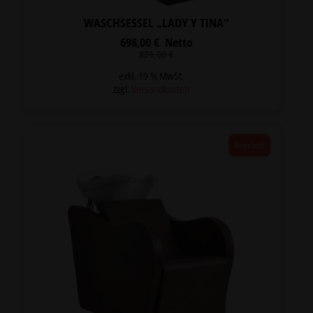
WASCHSESSEL „LADY Y TINA“
698,00
€
Netto
Ursprünglicher
Aktueller
821,00
€
Preis
Preis
war:
ist:
exkl. 19 % MwSt.
821,00 €
698,00 €.
zzgl.
Versandkosten
Angebot!