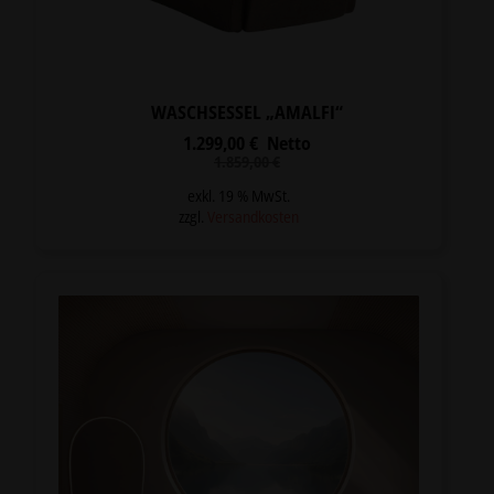
WASCHSESSEL „AMALFI“
1.299,00
€
Netto
Ursprünglicher
Aktueller
1.859,00
€
Preis
Preis
war:
ist:
exkl. 19 % MwSt.
1.859,00 €
1.299,00 €.
zzgl.
Versandkosten