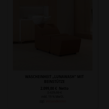
WASCHEINHEIT „LUNAWASH“ MIT
BEINSTÜTZE
2.099,00
€
Netto
Ursprünglicher
Aktueller
2.629,00
€
Preis
Preis
exkl. 19 % MwSt.
war:
ist:
zzgl.
Versandkosten
2.629,00 €
2.099,00 €.