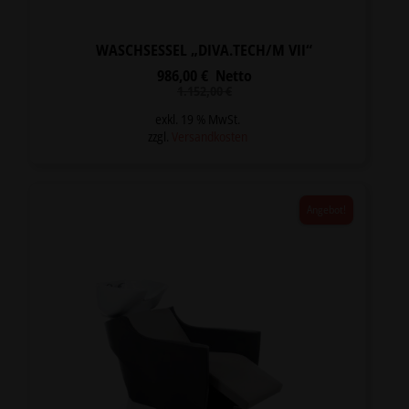
WASCHSESSEL „DIVA.TECH/M VII“
986,00
€
Netto
Ursprünglicher
Aktueller
1.152,00
€
Preis
Preis
war:
ist:
exkl. 19 % MwSt.
1.152,00 €
986,00 €.
zzgl.
Versandkosten
Angebot!