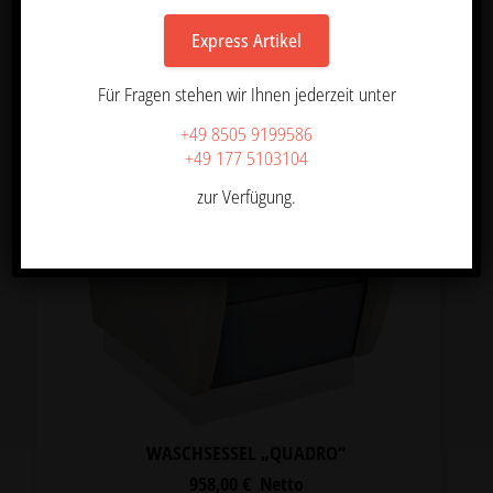
Express Artikel
Angebot!
Für Fragen stehen wir Ihnen jederzeit unter
+49 8505 9199586
+49 177 5103104
zur Verfügung.
WASCHSESSEL „QUADRO“
958,00
€
Netto