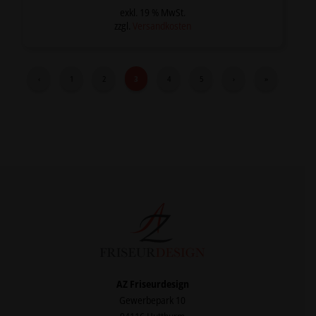
Preis
Preis
war:
ist:
exkl. 19 % MwSt.
2.748,00 €
1.649,00 €.
zzgl.
Versandkosten
‹
1
2
3
4
5
›
»
AZ Friseurdesign
Gewerbepark 10