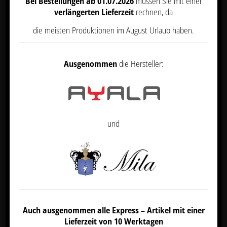
Bei Bestellungen ab 01.07.2026
müssen Sie mit einer
verlängerten Lieferzeit
rechnen, da
die meisten Produktionen im August Urlaub haben.
Ausgenommen
die Hersteller:
und
MOBILES WASCHBECKEN MIT ROLLEN INCL.
BREMSE
404,00
€
Netto
Ursprünglicher
Aktueller
449,00
€
Auch ausgenommen alle Express – Artikel mit einer
Preis
Preis
exkl. 19 % MwSt.
war:
ist:
Lieferzeit von 10 Werktagen
zzgl.
Versandkosten
449,00 €
404,00 €.