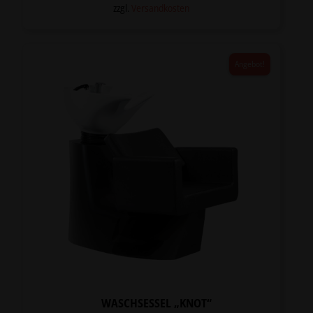
920,00 €
782,00 €.
zzgl.
Versandkosten
Angebot!
WASCHSESSEL „KNOT“