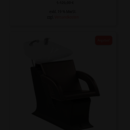
Ursprünglicher
Aktueller
1.126,00
€
Preis
Preis
war:
ist:
exkl. 19 % MwSt.
1.126,00 €
958,00 €.
zzgl.
Versandkosten
Angebot!