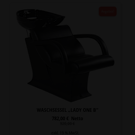
Angebot!
WASCHSESSEL „LADY ONE B“
782,00
€
Netto
Ursprünglicher
Aktueller
920,00
€
Preis
Preis
war:
ist:
exkl. 19 % MwSt.