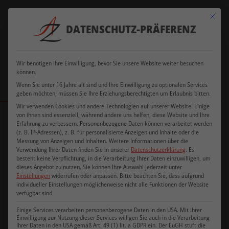
Verkauf
+49
Mit dies
ausschließlich an
+49 177
DATENSCHUTZ-PRÄFERENZ
8505
office@azfriseurdesign.de
Gewerbebetreibende
5103104
9199586
und Existenzgründer
Wir benötigen Ihre Einwilligung, bevor Sie unsere Website weiter besuchen
können.
Wenn Sie unter 16 Jahre alt sind und Ihre Einwilligung zu optionalen Services
geben möchten, müssen Sie Ihre Erziehungsberechtigten um Erlaubnis bitten.
Wir verwenden Cookies und andere Technologien auf unserer Website. Einige
von ihnen sind essenziell, während andere uns helfen, diese Website und Ihre
Startseite
/
Shop
/
Schlagwort: Friseurwaschbecken
Erfahrung zu verbessern.
Personenbezogene Daten können verarbeitet werden
(z. B. IP-Adressen), z. B. für personalisierte Anzeigen und Inhalte oder die
Messung von Anzeigen und Inhalten.
Weitere Informationen über die
Verwendung Ihrer Daten finden Sie in unserer
Datenschutzerklärung
.
Es
besteht keine Verpflichtung, in die Verarbeitung Ihrer Daten einzuwilligen, um
dieses Angebot zu nutzen.
Sie können Ihre Auswahl jederzeit unter
Einstellungen
widerrufen oder anpassen.
Bitte beachten Sie, dass aufgrund
Angebot!
individueller Einstellungen möglicherweise nicht alle Funktionen der Website
verfügbar sind.
Einige Services verarbeiten personenbezogene Daten in den USA. Mit Ihrer
Einwilligung zur Nutzung dieser Services willigen Sie auch in die Verarbeitung
Ihrer Daten in den USA gemäß Art. 49 (1) lit. a GDPR ein. Der EuGH stuft die