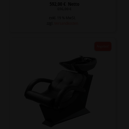
592,00
€
Netto
Ursprünglicher
Aktueller
696,00
€
Preis
Preis
war:
ist:
exkl. 19 % MwSt.
696,00 €
592,00 €.
zzgl.
Versandkosten
Angebot!