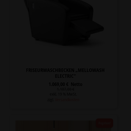
FRISEURWASCHBECKEN „MELLOWASH
ELECTRIC“
1.069,00
€
Netto
Ursprünglicher
Aktueller
1.187,00
€
Preis
Preis
exkl. 19 % MwSt.
war:
ist:
zzgl.
Versandkosten
1.187,00 €
1.069,00 €.
Angebot!