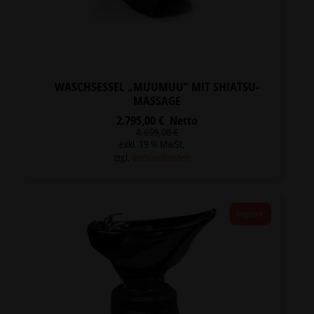
WASCHSESSEL „MUUMUU“ MIT SHIATSU-
MASSAGE
2.795,00
€
Netto
Ursprünglicher
Aktueller
4.659,00
€
Preis
Preis
exkl. 19 % MwSt.
war:
ist:
zzgl.
Versandkosten
4.659,00 €
2.795,00 €.
Angebot!