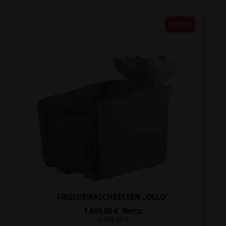
Angebot!
FRISEURWASCHBECKEN „OLLO“
1.649,00
€
Netto
Ursprünglicher
Aktueller
2.748,00
€